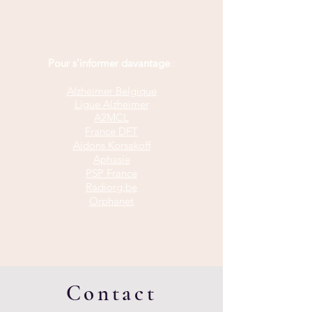
Pour s'informer davantage
:
Alzheimer Belgique
Ligue Alzheimer
A2MCL
France DFT
Aidons Korsakoff
Aphasie
PSP France
Radiorg.be
Orphanet
Contact