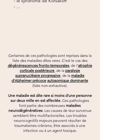
- le syndrome de Korsakoff
- ...
Ce
rtaine
s de ces pathologies sont reprises dans la
liste des maladies dites rares. C'est le cas des
dégénérescences fronto-temporales
, de l'
atrophie
corticale postérieure
, de la
paralysie
supranucléaire progressive
, de la
maladie
d'Alzheimer précoce
autosomique dominante
(liste non-exhautive).
Une maladie est dite rare si moins d'une personne
sur deux mille en est affectée.
Ces pathologies
font partie des nombreuses
maladies
neurodégénératives
. Les causes de leur survenue
semblent être multifactorielles.
Les troubles
neurocognitifs majeurs peuvent résulter de
traumatismes crâniens, être associés à une
infection ou à un agent toxique.