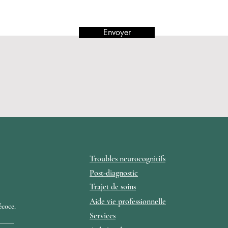
Envoyer
Troubles neurocognitifs
Post-diagnostic
Trajet de soins
Aide vie professionnelle
écoce.
Services