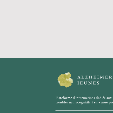
Plateforme d'informations dédiée aux
troubles neurocognitifs à survenue pr